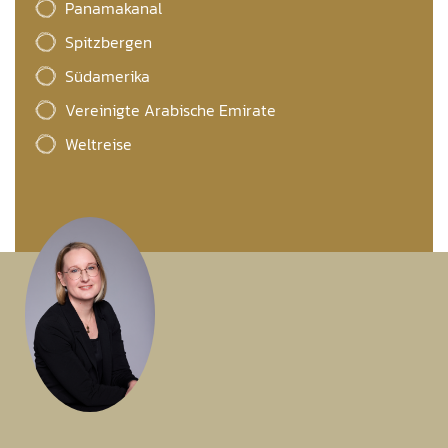
Panamakanal
Spitzbergen
Südamerika
Vereinigte Arabische Emirate
Weltreise