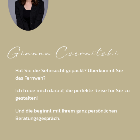
Gianna Czernitzki
Hat Sie die Sehnsucht gepackt? Überkommt Sie
das Fernweh?
Ich freue mich darauf, die perfekte Reise für Sie zu
gestalten!
Und die beginnt mit Ihrem ganz persönlichen
Beratungsgespräch.