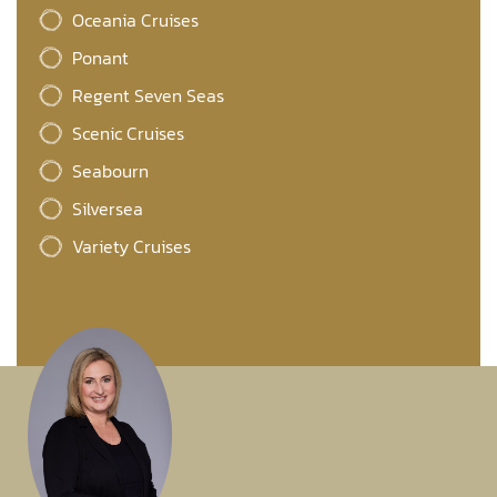
Oceania Cruises
Ponant
Regent Seven Seas
Scenic Cruises
Seabourn
Silversea
Variety Cruises