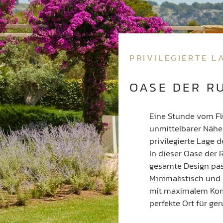
PRIVILEGIERTE L
OASE DER R
Eine Stunde vom Flu
unmittelbarer Nähe 
privilegierte Lage 
In dieser Oase der
gesamte Design pass
Minimalistisch und
mit maximalem Komfo
perfekte Ort für g