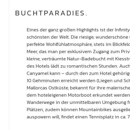
BUCHTPARADIES.
Eines der ganz großen Highlights ist der Infinit
schönsten der Welt. Die riesige, wunderschöne 
perfekte Wohlfühlatmosphäre, stets im Blickfel
Meer, das man per exklusivem Zugang zum Priva
kleine, verträumte Natur-Badebucht mit Kiesstr
des Hotels lädt zu romantischen Stunden. Auch
Canyamel kann – durch den zum Hotel gehörigen
10 Gehminuten erreicht werden (Liegen und Sc
Mallorcas Ostküste, bekannt für ihre malerisch
dem hoteleigenen Motorboot erkundet werden.
Wanderwege in der unmittelbaren Umgebung fü
Plätzen, zudem können Mountainbikes ausgeli
auspowern will, findet einen Tennisplatz in ca.