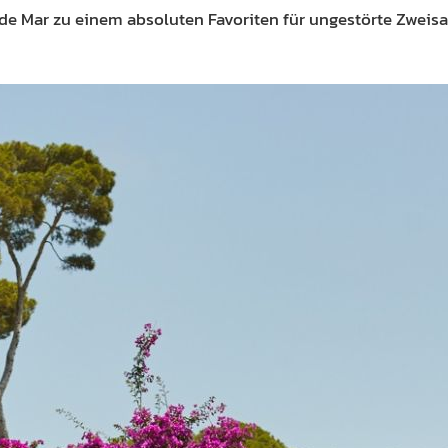
 de Mar zu einem absoluten Favoriten für ungestörte Zweisa