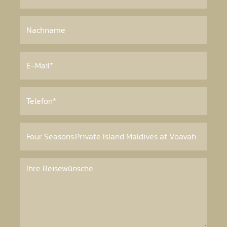
+49 7141 298940
diana@gabyjordantravel.de
+49 7141 298940