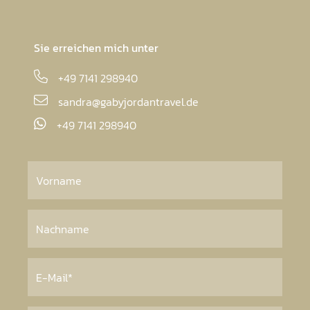
Hat Sie die Sehnsucht gepackt? Überkommt Sie
das Fernweh?
Ich freue mich darauf, die perfekte Reise für Sie zu
gestalten!
Und die beginnt mit Ihrem ganz persönlichen
Beratungsgespräch.
Sie erreichen mich unter
+49 7141 298940
sandra@gabyjordantravel.de
+49 7141 298940