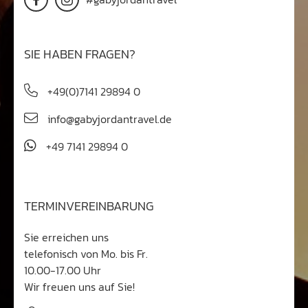
gabyjordan.TRAVEL eine Marke der Jordan.REISEN
UND MEER GmbH
Friedrichstraße 36
71679 Asperg Deutschland
#gabyjordantravel
SIE HABEN FRAGEN?
+49(0)7141 29894 0
info@gabyjordantravel.de
+49 7141 29894 0